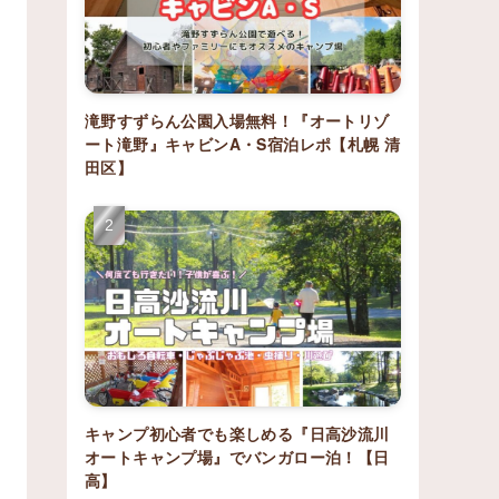
滝野すずらん公園入場無料！『オートリゾ
ート滝野』キャビンA・S宿泊レポ【札幌 清
田区】
キャンプ初心者でも楽しめる『日高沙流川
オートキャンプ場』でバンガロー泊！【日
高】