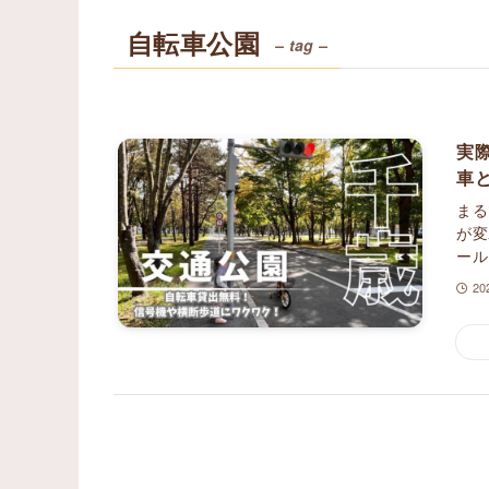
自転車公園
– tag –
実
車
まる
が変
ール
2