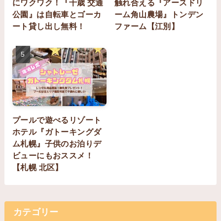
にワクワク！『千歳 交通
触れ合える『アースドリ
公園』は自転車とゴーカ
ーム角山農場』トンデン
ート貸し出し無料！
ファーム【江別】
プールで遊べるリゾート
ホテル『ガトーキングダ
ム札幌』子供のお泊りデ
ビューにもおススメ！
【札幌 北区】
カテゴリー