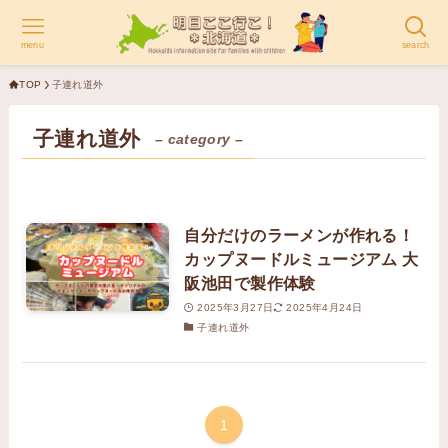
menu
search
TOP
子連れ道外
子連れ道外
– category –
自分だけのラーメンが作れる！
カップヌードルミュージアム 大
阪池田で製作体験
2025年3月27日
2025年4月24日
子連れ道外
1