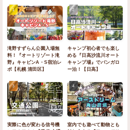
滝野すずらん公園入場無
キャンプ初心者でも楽し
料！『オートリゾート滝
める『日高沙流川オート
野』キャビンA・S宿泊レ
キャンプ場』でバンガロ
ポ【札幌 清田区】
ー泊！【日高】
実際に色が変わる信号機
室内でも遊べて動物とも