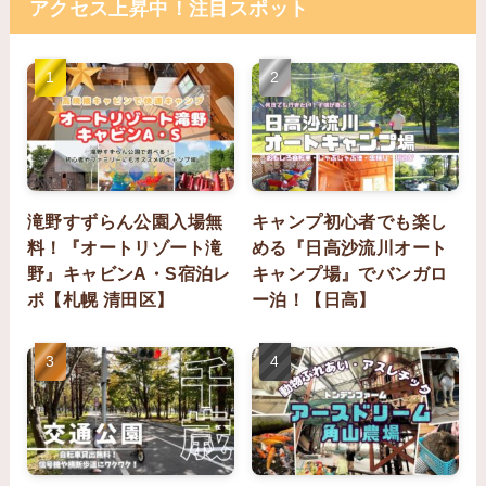
アクセス上昇中！注目スポット
滝野すずらん公園入場無
キャンプ初心者でも楽し
料！『オートリゾート滝
める『日高沙流川オート
野』キャビンA・S宿泊レ
キャンプ場』でバンガロ
ポ【札幌 清田区】
ー泊！【日高】