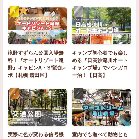
滝野すずらん公園入場無
キャンプ初心者でも楽し
料！『オートリゾート滝
める『日高沙流川オート
野』キャビンA・S宿泊レ
キャンプ場』でバンガロ
ポ【札幌 清田区】
ー泊！【日高】
実際に色が変わる信号機
室内でも遊べて動物とも