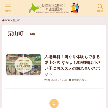
menu
search
TOP
栗山町
栗山町
– tag –
入場無料！餌やり体験もできる
栗山公園 なかよし動物園は小さ
い子におススメの触れ合いスポ
ット
2025年10月31日
動物触れ合い
1