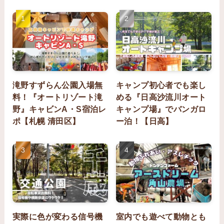
滝野すずらん公園入場無
キャンプ初心者でも楽し
料！『オートリゾート滝
める『日高沙流川オート
野』キャビンA・S宿泊レ
キャンプ場』でバンガロ
ポ【札幌 清田区】
ー泊！【日高】
実際に色が変わる信号機
室内でも遊べて動物とも